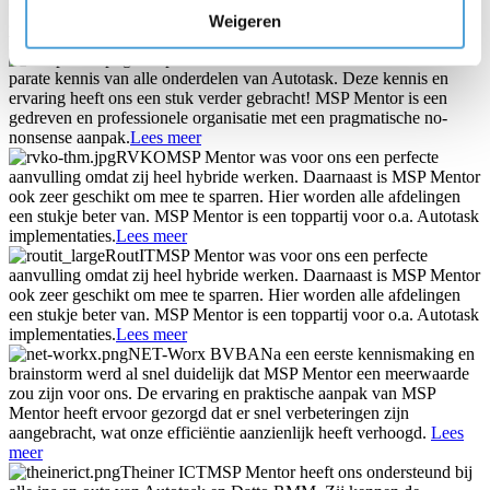
goed inzicht gekregen in hoe alles goed meetbaar gemaakt kan
Weigeren
worden.
Lees meer
Computron
MSP Mentor beschikt over zeer veel
parate kennis van alle onderdelen van Autotask. Deze kennis en
ervaring heeft ons een stuk verder gebracht! MSP Mentor is een
gedreven en professionele organisatie met een pragmatische no-
nonsense aanpak.
Lees meer
RVKO
MSP Mentor was voor ons een perfecte
aanvulling omdat zij heel hybride werken. Daarnaast is MSP Mentor
ook zeer geschikt om mee te sparren. Hier worden alle afdelingen
een stukje beter van. MSP Mentor is een toppartij voor o.a. Autotask
implementaties.
Lees meer
RoutIT
MSP Mentor was voor ons een perfecte
aanvulling omdat zij heel hybride werken. Daarnaast is MSP Mentor
ook zeer geschikt om mee te sparren. Hier worden alle afdelingen
een stukje beter van. MSP Mentor is een toppartij voor o.a. Autotask
implementaties.
Lees meer
NET-Worx BVBA
Na een eerste kennismaking en
brainstorm werd al snel duidelijk dat MSP Mentor een meerwaarde
zou zijn voor ons. De ervaring en praktische aanpak van MSP
Mentor heeft ervoor gezorgd dat er snel verbeteringen zijn
aangebracht, wat onze efficiëntie aanzienlijk heeft verhoogd.
Lees
meer
Theiner ICT
MSP Mentor heeft ons ondersteund bij