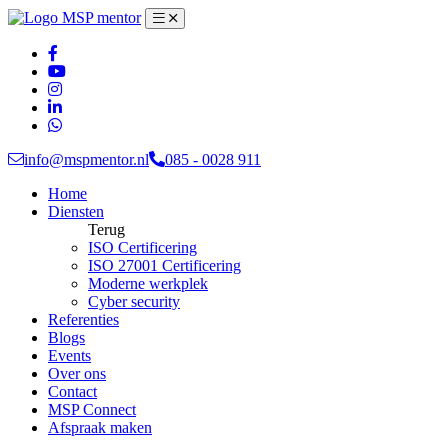
info@mspmentor.nl
085 - 0028 911
Home
Diensten
Terug
ISO Certificering
ISO 27001 Certificering
Moderne werkplek
Cyber security
Referenties
Blogs
Events
Over ons
Contact
MSP Connect
Afspraak maken