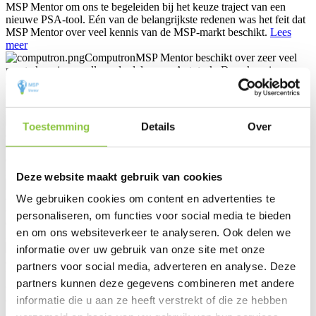
MSP Mentor om ons te begeleiden bij het keuze traject van een
nieuwe PSA-tool. Eén van de belangrijkste redenen was het feit dat
MSP Mentor over veel kennis van de MSP-markt beschikt.
Lees
meer
Computron
MSP Mentor beschikt over zeer veel
parate kennis van alle onderdelen van Autotask. Deze kennis en
ervaring heeft ons een stuk verder gebracht! MSP Mentor is een
gedreven en professionele organisatie met een pragmatische no-
nonsense aanpak.
Lees meer
RVKO
MSP Mentor was voor ons een perfecte
Toestemming
Details
Over
aanvulling omdat zij heel hybride werken. Daarnaast is MSP Mentor
ook zeer geschikt om mee te sparren. Hier worden alle afdelingen
een stukje beter van. MSP Mentor is een toppartij voor o.a. Autotask
implementaties.
Lees meer
Deze website maakt gebruik van cookies
RoutIT
MSP Mentor was voor ons een perfecte
aanvulling omdat zij heel hybride werken. Daarnaast is MSP Mentor
We gebruiken cookies om content en advertenties te
ook zeer geschikt om mee te sparren. Hier worden alle afdelingen
personaliseren, om functies voor social media te bieden
een stukje beter van. MSP Mentor is een toppartij voor o.a. Autotask
en om ons websiteverkeer te analyseren. Ook delen we
implementaties.
Lees meer
Theiner ICT
MSP Mentor heeft ons ondersteund bij
informatie over uw gebruik van onze site met onze
alle ins en outs van Autotask en Datto RMM. Zij kennen de
partners voor social media, adverteren en analyse. Deze
technieken en hebben een sterke focus. Ook het grote aantal
partners kunnen deze gegevens combineren met andere
connecties van MSP Mentor heeft onze organisatie binnen
aanzienlijke tijd naar een hoger niveau getild.
Lees meer
informatie die u aan ze heeft verstrekt of die ze hebben