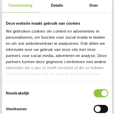
hierin begeleidt.
Toestemming
Details
Over
Deze website maakt gebruik van cookies
We gebruiken cookies om content en advertenties te
personaliseren, om functies voor social media te bieden
en om ons websiteverkeer te analyseren. Ook delen we
informatie over uw gebruik van onze site met onze
partners voor social media, adverteren en analyse. Deze
partners kunnen deze gegevens combineren met andere
informatie die u aan ze heeft verstrekt of die ze hebben
verzameld op basis van uw gebruik van hun services.
Toestemmingsselectie
Alain Deshayes
(Business
Noodzakelijk
Coach)
Voorkeuren