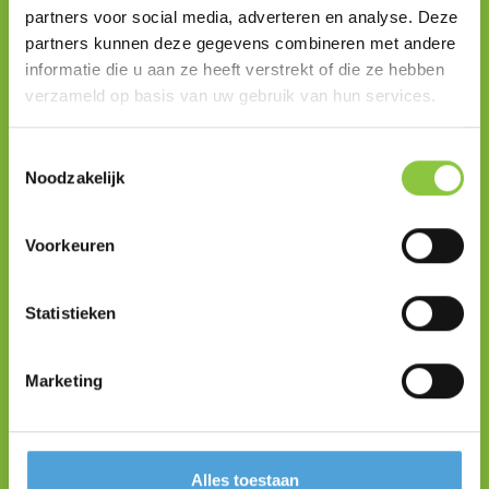
partners voor social media, adverteren en analyse. Deze
KvK-nummer 72999888
partners kunnen deze gegevens combineren met andere
informatie die u aan ze heeft verstrekt of die ze hebben
verzameld op basis van uw gebruik van hun services.
Toestemmingsselectie
Nieuwsbrief
Noodzakelijk
E-
mailadres
Voorkeuren
(Vereist)
AANMELDEN
Statistieken
Marketing
Algemene informatie
Algemene voorwaarden
Alles toestaan