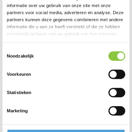
informatie over uw gebruik van onze site met onze
partners voor social media, adverteren en analyse. Deze
partners kunnen deze gegevens combineren met andere
informatie die u aan ze heeft verstrekt of die ze hebben
verzameld op basis van uw gebruik van hun services.
Wat zijn jullie dromen en doelen?
Toestemmingsselectie
Noodzakelijk
Werk jij liever met een vast bedrag per maand? Of
werk jij liever met uurtje factuurtje? Iedereen wil graag
Voorkeuren
weten waar ze aan toe zijn qua kosten, diensten en
service. Daarom werken steeds meer bedrijven met
Statistieken
Haas, Saas en Maas modellen. Dit is niet alleen handig
voor je klanten, maar het is ook makkelijker voor […]
Marketing
Lees meer