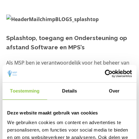
Splashtop, toegang en Ondersteuning op
afstand Software en MPS’s
Als MSP ben je verantwoordelijk voor het beheer van
alle computers van je klanten. Er wordt van je
verwacht dat je hen helpt op het moment dat het
nodig is. Daarom heb je remote access tools nodig,
Toestemming
Details
Over
waarmee je dat snel en gemakkelijk kunt doen, zonder
dat het je veel kost. MSP Mentor verkoopt
Deze website maakt gebruik van cookies
verschillende tools […]
We gebruiken cookies om content en advertenties te
personaliseren, om functies voor social media te bieden
Lees meer
en om ons websiteverkeer te analyseren. Ook delen we