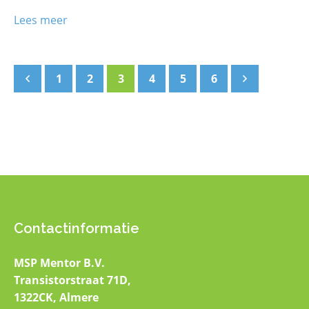
Lees meer
1
2
3
4
5
6
Contactinformatie
MSP Mentor B.V.
Transistorstraat 71D,
1322CK, Almere