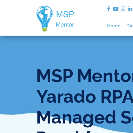
Home
Di
MSP Mentor
Yarado RPA
Managed S