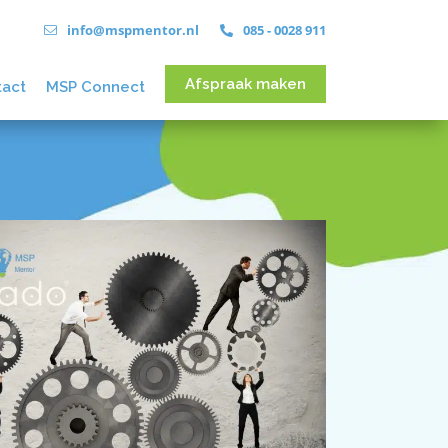
info@mspmentor.nl
085 - 0028 911
Afspraak maken
tact
MSP Connect