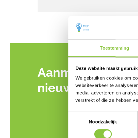
Toestemming
Aanmelden voor
Deze website maakt gebruik
We gebruiken cookies om cont
nieuwsbrief? Natu
websiteverkeer te analyseren
media, adverteren en analys
verstrekt of die ze hebben v
Toestemmingsselectie
Noodzakelijk