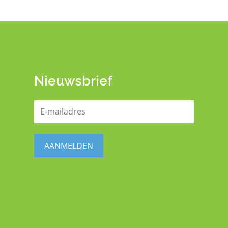
Nieuwsbrief
E-
mailadres
(Vereist)
AANMELDEN