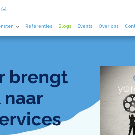
ensten
Referenties
Blogs
Events
Over ons
Con
 brengt
 naar
ervices